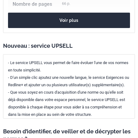
Nombre de pages
66 p.
Référence
NF DTU 26.1
Voir plus
Codes ICS
91.100.10
Ciment. Plâtre. Chaux. Mortier
Nouveau : service UPSELL
- Le service UPSELL vous permet de faire évoluer l'une de vos normes
en toute simplicité.
- D'un simple clic ajoutez une nouvelle langue, le service Exigences ou
Redline+ et ajouter un ou plusieurs utilisateur(s) supplémentaire(s).
- Que vous soyez en cours d'acquisition d'une norme ou qu'elle soit
déjà disponible dans votre espace personnel, le service UPSELL est
disponible à chaque étape pour vous aider à sa compréhension et
dans la mise en place au sein de votre structure.
Besoin d’identifier, de veiller et de décrypter les