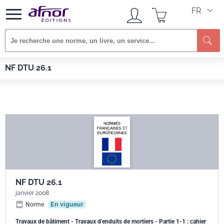
FR
Re
Afnor EDITIONS
Normes
NF DTU 26.1
NF DTU 26.1
NF DTU 26.1
janvier 2008
Norme
En vigueur
Travaux de bâtiment - Travaux d'enduits de mortiers - Partie 1-1 : cahier