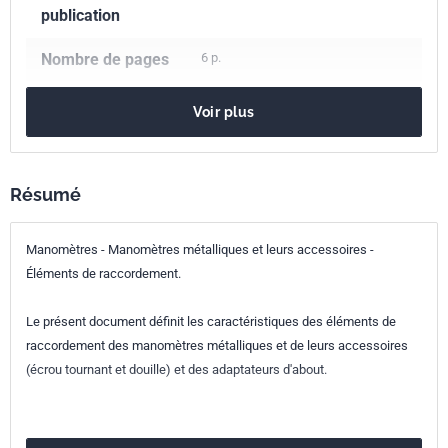
publication
Nombre de pages
6 p.
Référence
NF E15-012
Voir plus
Codes ICS
17.100
Mesurage de la force, du poids et de la pression
Résumé
Indice de
E15-012
Manomètres - Manomètres métalliques et leurs accessoires -
classement
Éléments de raccordement.
Numéro de tirage
1 - septembre 1997
Le présent document définit les caractéristiques des éléments de
raccordement des manomètres métalliques et de leurs accessoires
(écrou tournant et douille) et des adaptateurs d'about.