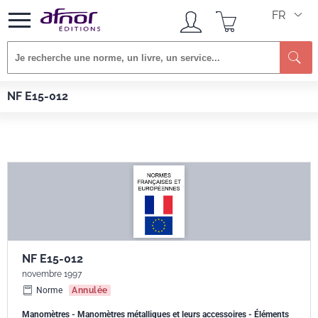
FR
Re
Afnor EDITIONS
Normes
NF E15-012
NF E15-012
NF E15-012
novembre 1997
Norme
Annulée
Manomètres - Manomètres métalliques et leurs accessoires - Éléments