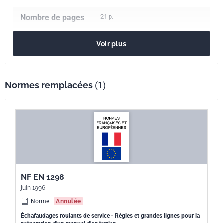
Nombre de pages
21 p.
Référence
NF EN 1004-2
Voir plus
Codes ICS
91.220
Matériel de construction
Numéro de tirage
1
Normes remplacées
(1)
Parenté
EN 1004-2:2021
européenne
NF EN 1298
juin 1996
Norme
Annulée
Échafaudages roulants de service - Règles et grandes lignes pour la