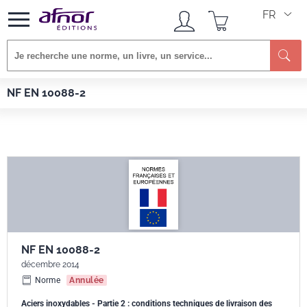
FR
Re
Afnor EDITIONS
Normes
NF EN 10088-2
NF EN 10088-2
NF EN 10088-2
décembre 2014
Norme
Annulée
Aciers inoxydables - Partie 2 : conditions techniques de livraison des