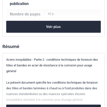
publication
Nombre de pages
62 p.
Référence
NF EN 10088-2
Voir plus
Codes ICS
77.140.20
Aciers inoxydables
Résumé
77.140.50
Produits et semi-produits plats en acier
Indice de
A35-572-2
Aciers inoxydables - Partie 2 : conditions techniques de livraison des
classement
tôles et bandes en acier de résistance à la corrosion pour usage
général
Numéro de tirage
1
Le présent document spécifie les conditions techniques de livraison
Parenté
EN 10088-2:2014
des tôles et bandes laminées à chaud ou à froid produites dans des
européenne
nuances standardisées ou des nuances spéciales d'aciers
inoxydables résistant à la corrosion pour d'usage général.