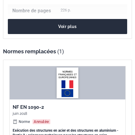
Nombre de pages
226 p.
Référence
NF EN 1090-2+A1
Voir plus
Codes ICS
91.080.10
Structures métalliques
91.080.13
Structures en acier
Normes remplacées
(1)
Indice de
P22-101-2
classement
Numéro de tirage
1
Parenté
EN 1090-2+A1:2024
européenne
NF EN 1090-2
juin 2018
Norme
Annulée
Exécution des structures en acier et des structures en aluminium -