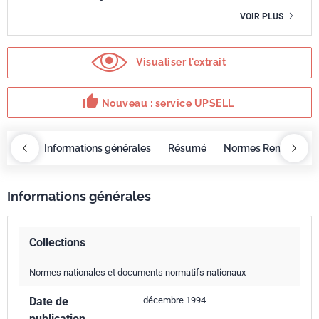
VOIR PLUS
Visualiser l'extrait
thumb_up
Nouveau : service UPSELL
OBAZ
Informations générales
Résumé
Normes Remplacée
Informations générales
Collections
Normes nationales et documents normatifs nationaux
Date de
décembre 1994
publication