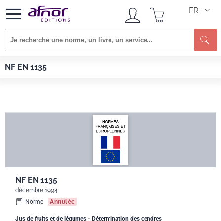
FR
Re
Afnor EDITIONS
Normes
NF EN 1135
NF EN 1135
NF EN 1135
décembre 1994
Norme
Annulée
Jus de fruits et de légumes - Détermination des cendres