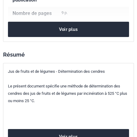
Nombre de pages
9 p.
Référence
NF EN 1135
Voir plus
Codes ICS
67.160.20
Boissons non-alcoolisées
Résumé
Indice de
V76-124
Jus de fruits et de légumes - Détermination des cendres
classement
Numéro de tirage
1 - décembre 1994
Le présent document spécifie une méthode de détermination des
cendres des jus de fruits et de légumes par incinération à 525 °C plus
Parenté
EN 1135:1994
ou moins 25 °C.
européenne
Voir plus