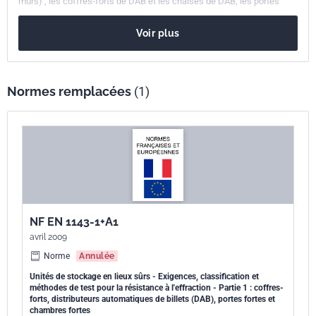
murs) , les coffres-forts de DAB et les chaises de DAB, les portes
européenne
fortes et les chambres fortes (avec ou sans porte) en fonction de leur
Voir plus
résistance à l'effraction. Il ne couvre pas les essais et la classification
des systèmes de dépôt et des systèmes de DAB.
Normes remplacées
(1)
NF EN 1143-1+A1
avril 2009
Norme
Annulée
Unités de stockage en lieux sûrs - Exigences, classification et
méthodes de test pour la résistance à l'effraction - Partie 1 : coffres-
forts, distributeurs automatiques de billets (DAB), portes fortes et
chambres fortes