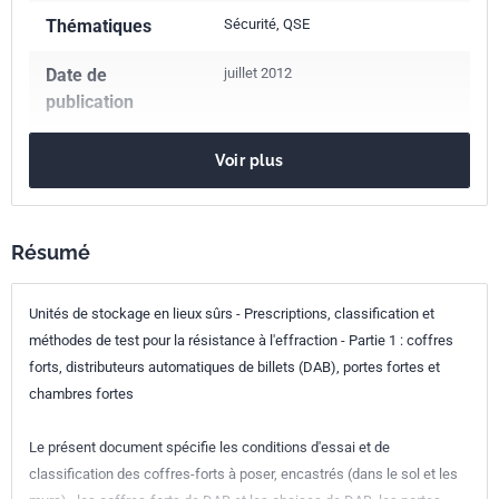
Thématiques
Sécurité, QSE
Date de
juillet 2012
publication
Nombre de pages
41 p.
Voir plus
Référence
NF EN 1143-1
Codes ICS
Résumé
03.060
Finances. Banque. Systèmes monétaires. Assurance
Unités de stockage en lieux sûrs - Prescriptions, classification et
13.310
Protection contre les crimes
méthodes de test pour la résistance à l'effraction - Partie 1 : coffres
Indice de
K20-001-1
forts, distributeurs automatiques de billets (DAB), portes fortes et
classement
chambres fortes
Numéro de tirage
1 - juin 2012
Le présent document spécifie les conditions d'essai et de
classification des coffres-forts à poser, encastrés (dans le sol et les
Parenté
EN 1143-1:2012