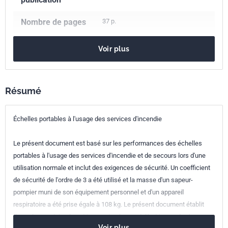
Nombre de pages
37 p.
Référence
NF EN 1147
Voir plus
Codes ICS
13.220.10
Lutte contre l'incendie
Indice de
E85-300
Résumé
classement
Échelles portables à l'usage des services d'incendie
Numéro de tirage
1 - juillet 2010
Le présent document est basé sur les performances des échelles
Parenté
EN 1147:2010
portables à l'usage des services d'incendie et de secours lors d'une
européenne
utilisation normale et inclut des exigences de sécurité. Un coefficient
de sécurité de l'ordre de 3 a été utilisé et la masse d'un sapeur-
pompier muni de son équipement personnel et d'un appareil
respiratoire a été prise égale à 108 kg. Le présent document établit
des valeurs minimales et/ou maximales au delà et/ou en deçà
Voir plus