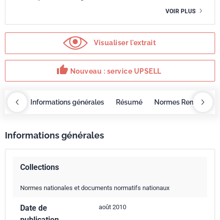
VOIR PLUS
Visualiser l'extrait
thumb_up
Nouveau : service UPSELL
OBAZ
Informations générales
Résumé
Normes Remplacée
Informations générales
Collections
Normes nationales et documents normatifs nationaux
Date de
août 2010
publication