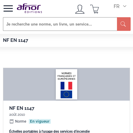
FR
Re
Afnor EDITIONS
Normes
NF EN 1147
NF EN 1147
NF EN 1147
août 2010
Norme
En vigueur
Échelles portables à l'usage des services d'incendie