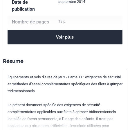
Date de
septembre 2014
publication
Nombre de pages
13 p.
Référence
NF EN 1176-11
Voir plus
Codes ICS
97.200.40
Aires de jeux
Indice de
S54-201-11
Résumé
classement
Équipements et sols d'aires de jeux - Partie 11 : exigences de sécurité
Numéro de tirage
1
et méthodes d'essai complémentaires spécifiques des filets à grimper
tridimensionnels
Parenté
EN 1176-11:2014
européenne
Le présent document spécifie des exigences de sécurité
complémentaires applicables aux filets à grimper tridimensionnels
installés de façon permanente, à l'usage des enfants. Il n'est pas
applicable aux structures artificielles d'escalade utilisées pour