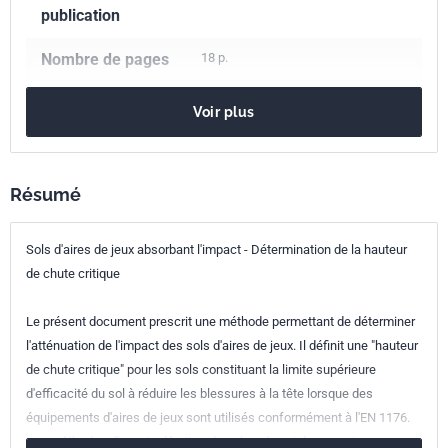
publication
Nombre de pages
18 p.
Référence
NF EN 1177
Voir plus
Codes ICS
97.200.40
Aires de jeux
Indice de
S54-205
Résumé
classement
Sols d'aires de jeux absorbant l'impact - Détermination de la hauteur
Numéro de tirage
1 - septembre 2008
de chute critique
Parenté
EN 1177:2008
Le présent document prescrit une méthode permettant de déterminer
européenne
l'atténuation de l'impact des sols d'aires de jeux. Il définit une "hauteur
de chute critique" pour les sols constituant la limite supérieure
d'efficacité du sol à réduire les blessures à la tête lorsque des
équipements d'aires de jeux sont utilisés conformément à l'EN 1176.
Les méthodes d'essais décrites dans le présent document