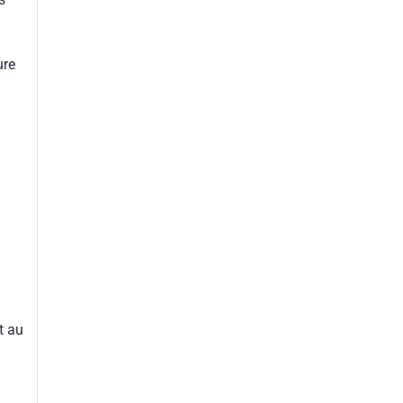
ure
t au