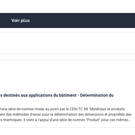
Voir plus
s destinés aux applications du bâtiment - Détermination du
d'une série de normes mises au point par le CEN/TC 88 "Matériaux et produits
sent des méthodes d'essai pour la détermination des dimensions et propriétés des
ts thermiques. Il vient à l'appui d'une série de normes "Produit" pour ces mêmes
hermiques qui découlent de la Directive du Conseil du 21 décembre 1988 (Directive
te des exigences essentielles. Ce document a été rédigé pour les applications du