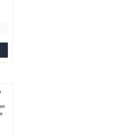
n
 en
ge