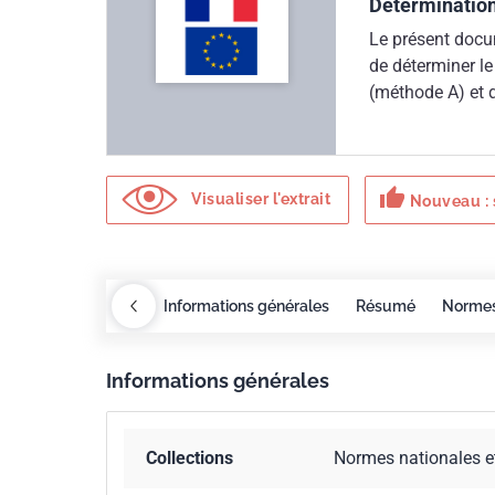
Détermination
Le présent docu
de déterminer l
(méthode A) et d
en trois points.
thumb_up
Visualiser l'extrait
Nouveau : 
Redlines
COBAZ
Informations générales
Résumé
Norme
Informations générales
Collections
Normes nationales e