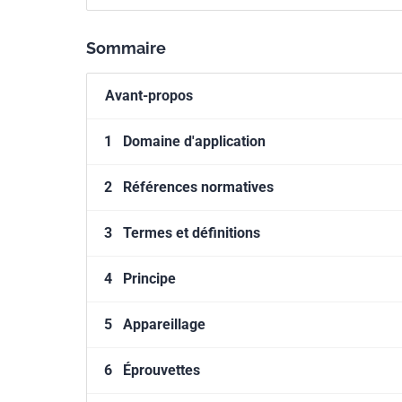
bâtiment mais il peut aussi être 
Sommaire
Avant-propos
1
Domaine d'application
2
Références normatives
3
Termes et définitions
4
Principe
5
Appareillage
6
Éprouvettes