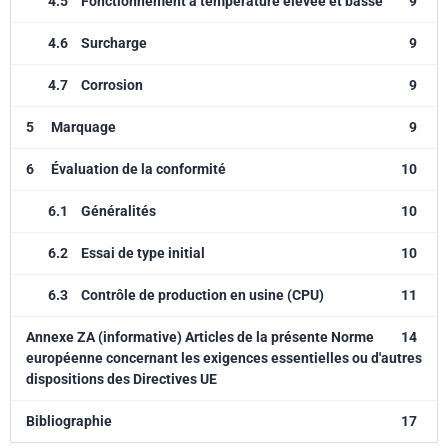
4.5
Fonctionnement à température élevée et basse
9
4.6
Surcharge
9
4.7
Corrosion
9
5
Marquage
9
6
Évaluation de la conformité
10
6.1
Généralités
10
6.2
Essai de type initial
10
6.3
Contrôle de production en usine (CPU)
11
Annexe ZA (informative) Articles de la présente Norme
14
européenne concernant les exigences essentielles ou d'autres
dispositions des Directives UE
Bibliographie
17