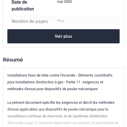
Date de
mai 2003
publication
Nombre de pages
19 p.
Référence
NF EN 12094-11
Voir plus
Codes ICS
13.220.10
Lutte contre l'incendie
Indice de
S62-141
Résumé
classement
Installations fixes de lutte contre l'incendie - Éléments constitutifs
Numéro de tirage
1 - avril 2003
pour installations d'extinction à gaz - Partie 11 : exigences et
méthodes d'essai pour dispositifs de pesée mécaniques
Parenté
EN 12094-11:2003
européenne
Le présent document spécifie les exigences et décrit les méthodes
d'essai applicables aux dispositifs de pesée mécanique pour la
surveillance continue de réservoirs et de systèmes d'extinction
d'incendie à gaz. Il comporte également une annexe ZA permettant de