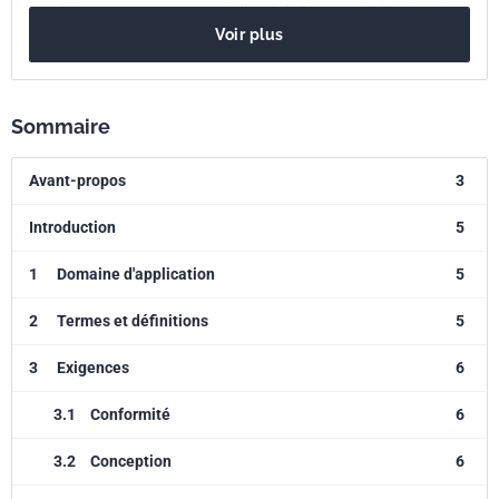
satisfaire aux exigences essentielles de la Directive UE "Produits de
Voir plus
construction" (89/106/CEE).
Sommaire
Avant-propos
3
Introduction
5
1
Domaine d'application
5
2
Termes et définitions
5
3
Exigences
6
3.1
Conformité
6
3.2
Conception
6