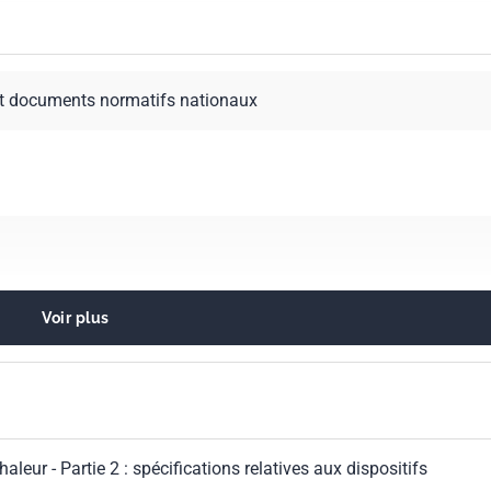
t documents normatifs nationaux
Voir plus
 contre l'incendie
leur - Partie 2 : spécifications relatives aux dispositifs