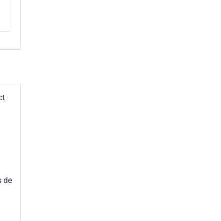
ct
s de