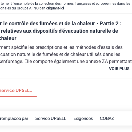
itement l'ensemble de la collection des normes françaises et européennes dans les
gionales du Groupe AFNOR en
cliquant-ici
le contrôle des fumées et de la chaleur - Partie 2 :
 relatives aux dispositifs d'évacuation naturelle de
chaleur
ent spécifie les prescriptions et les méthodes d'essais des
acuation naturelle de fumées et de chaleur utilisés dans les
senfumage. Elle comporte également une annexe ZA permettant
x exigences essentielles de la directive UE "Produits de
VOIR PLUS
89/106/CEE) .
service UPSELL
remplacée par
Service UPSELL
Exigences
COBAZ