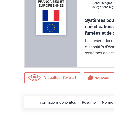
Consulter gratu
délégations ré
Systèmes pour 
spécifications
fumées et de 
Le présent docum
dispositifs d'év
systèmes de dé
de satisfaire au
construction" (
thumb_up
Visualiser l'extrait
Nouveau : 
Informations générales
Résumé
Norme 