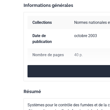
Informations générales
Collections
Normes nationales e
Date de
octobre 2003
publication
Nombre de pages
40 p.
Référence
NF EN 12101-2
Codes ICS
13.220.20
Protection
Résumé
Indice de
S62-302
classement
Systèmes pour le contrôle des fumées et de la cha