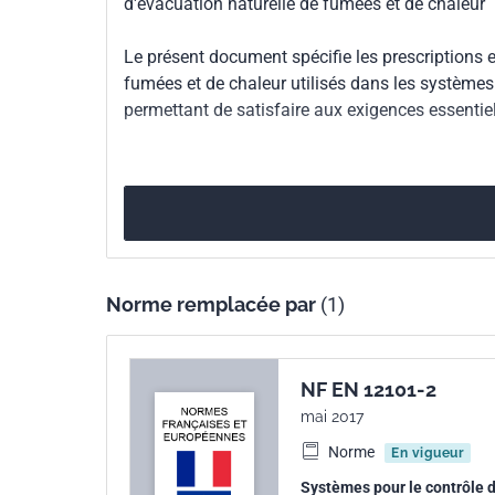
d'évacuation naturelle de fumées et de chaleur
Numéro de tirage
1 - octobre 2003
Le présent document spécifie les prescriptions e
Parenté
EN 12101-2:2003
fumées et de chaleur utilisés dans les systèm
européenne
permettant de satisfaire aux exigences essentiel
Norme remplacée par
(1)
NF EN 12101-2
mai 2017
Norme
En vigueur
Systèmes pour le contrôle de