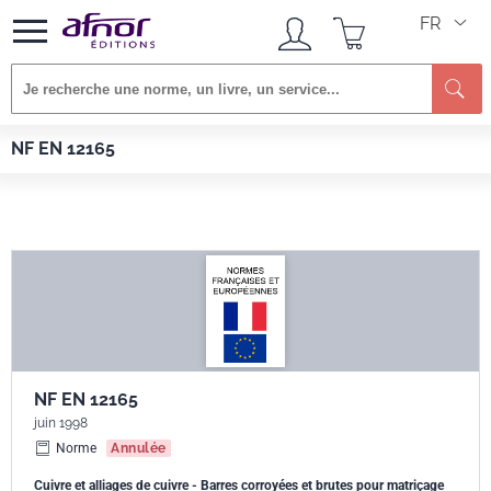
FR
Re
Afnor EDITIONS
Normes
NF EN 12165
NF EN 12165
NF EN 12165
juin 1998
Norme
Annulée
Cuivre et alliages de cuivre - Barres corroyées et brutes pour matriçage