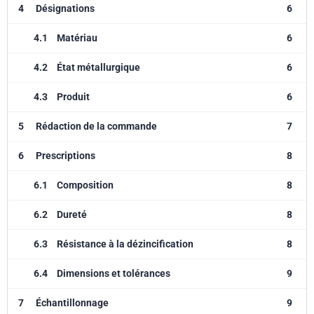
4
Désignations
6
4.1
Matériau
6
4.2
État métallurgique
6
4.3
Produit
6
5
Rédaction de la commande
7
6
Prescriptions
8
6.1
Composition
8
6.2
Dureté
8
6.3
Résistance à la dézincification
8
6.4
Dimensions et tolérances
9
7
Échantillonnage
9