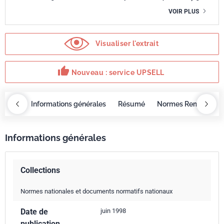
VOIR PLUS
Visualiser l'extrait
thumb_up
Nouveau : service UPSELL
OBAZ
Informations générales
Résumé
Normes Remplacée
Informations générales
Collections
Normes nationales et documents normatifs nationaux
Date de
juin 1998
publication