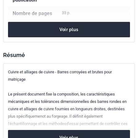
Nombre de pages
33 p.
Référence
NF EN 12165
Voir plus
Codes ICS
77.150.30
Produits en cuivre
Indice de
A51-303
Résumé
classement
Cuivre et alliages de cuivre - Barres corroyées et brutes pour
Numéro de tirage
2 - février 2002
matriçage
Parenté
EN 12165:1998
Le présent document fixe la composition, les caractéristiques
européenne
mécaniques et les tolérances dimensionnelles des barres rondes en
cuivre et alliages de cuivre fournies en longueurs droites, destinées
plus spécifiquemenot au forgeage. Il définit également
l'échantillonnage et les méthodesd'essai permettant de contrôler ces
caractéristiques.
Voir plus