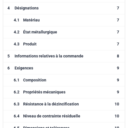
4
Désignations
7
4.1
Matériau
7
4.2
État métallurgique
7
4.3
Produit
7
5
Informations relatives à la commande
8
6
Exigences
9
6.1
Composition
9
6.2
Propriétés mécaniques
9
6.3
Résistance à la dézincification
10
6.4
Niveau de contrainte résiduelle
10