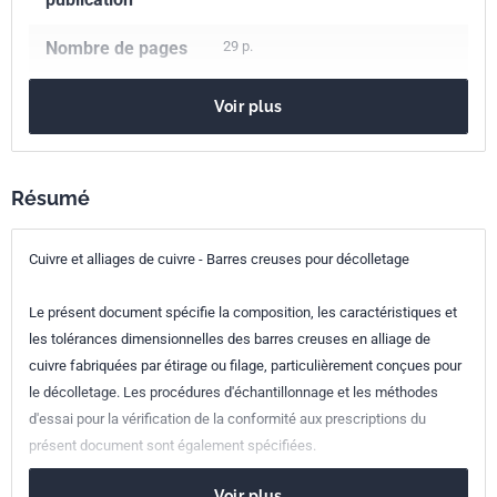
Nombre de pages
29 p.
Référence
NF EN 12168
Voir plus
Codes ICS
77.150.30
Produits en cuivre
Indice de
A51-306
Résumé
classement
Cuivre et alliages de cuivre - Barres creuses pour décolletage
Numéro de tirage
1 - juillet 2011
Le présent document spécifie la composition, les caractéristiques et
Parenté
EN 12168:2011
les tolérances dimensionnelles des barres creuses en alliage de
européenne
cuivre fabriquées par étirage ou filage, particulièrement conçues pour
le décolletage. Les procédures d'échantillonnage et les méthodes
d'essai pour la vérification de la conformité aux prescriptions du
présent document sont également spécifiées.
Voir plus