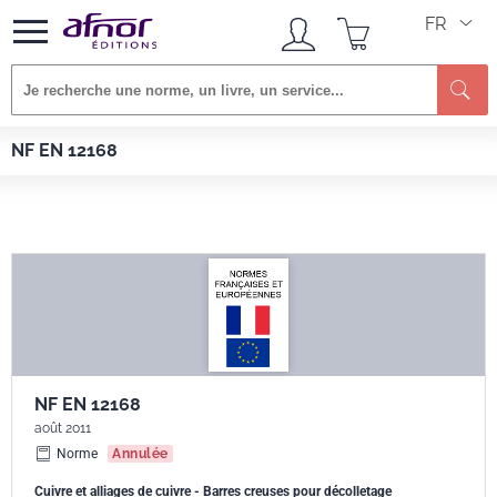
FR
Afnor EDITIONS
Normes
NF EN 12168
NF EN 12168
NF EN 12168
août 2011
Norme
Annulée
Cuivre et alliages de cuivre - Barres creuses pour décolletage