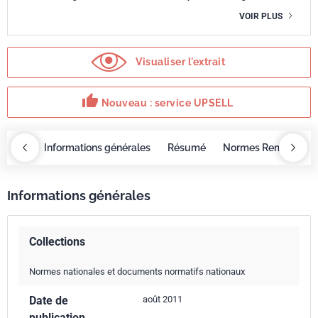
VOIR PLUS
Visualiser l'extrait
thumb_up
Nouveau : service UPSELL
OBAZ
Informations générales
Résumé
Normes Remplacée
Informations générales
Collections
Normes nationales et documents normatifs nationaux
Date de
août 2011
publication