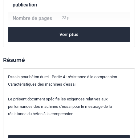
publication
Nombre de pages
23 p.
Référence
NF EN 12390-4
Voir plus
Codes ICS
91.100.30
Béton et produits en béton
Résumé
Indice de
P18-441-4
Essais pour béton durci - Partie 4 : résistance à la compression -
classement
Caractéristiques des machines d'essai
Numéro de tirage
1
Le présent document spécifie les exigences relatives aux
Parenté
EN 12390-4:2019
performances des machines d'essai pour le mesurage de la
européenne
résistance du béton à la compression.