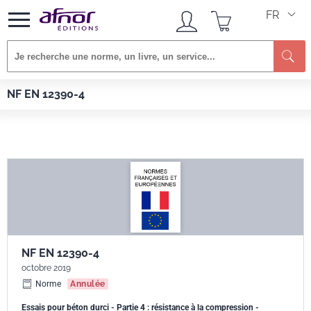
FR
Re
Afnor EDITIONS
Normes
NF EN 12390-4
NF EN 12390-4
NF EN 12390-4
octobre 2019
Norme
Annulée
Essais pour béton durci - Partie 4 : résistance à la compression -