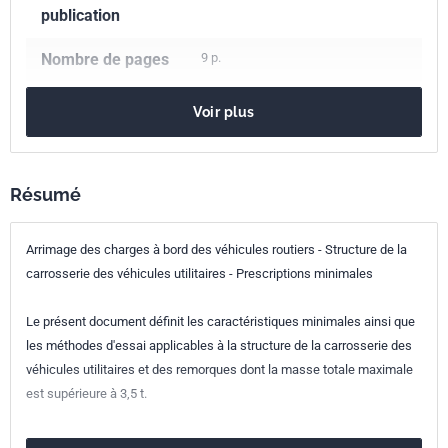
publication
Nombre de pages
9 p.
Référence
NF EN 12642
Voir plus
Codes ICS
43.040.60
Carrosserie et éléments de carrosserie
Résumé
Indice de
H90-212
Arrimage des charges à bord des véhicules routiers - Structure de la
classement
carrosserie des véhicules utilitaires - Prescriptions minimales
Numéro de tirage
1 - mars 2002
Le présent document définit les caractéristiques minimales ainsi que
Parenté
EN 12642:2001
les méthodes d'essai applicables à la structure de la carrosserie des
européenne
véhicules utilitaires et des remorques dont la masse totale maximale
est supérieure à 3,5 t.