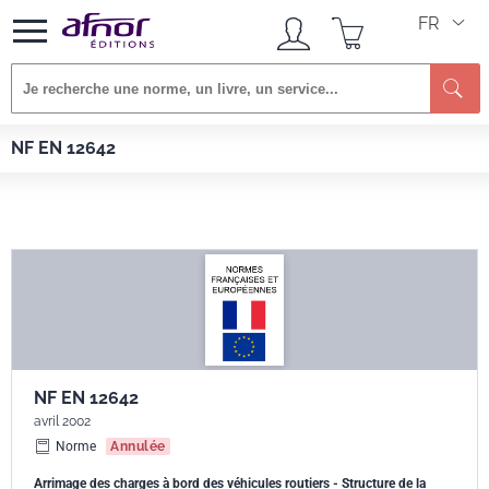
FR
Re
Afnor EDITIONS
Normes
NF EN 12642
NF EN 12642
NF EN 12642
avril 2002
Norme
Annulée
Arrimage des charges à bord des véhicules routiers - Structure de la