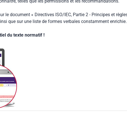
connaitre, telles que les permissions et les recommandations.
ur le document « Directives ISO/IEC, Partie 2 - Principes et règle
insi que sur une liste de formes verbales constamment enrichie.
el du texte normatif !