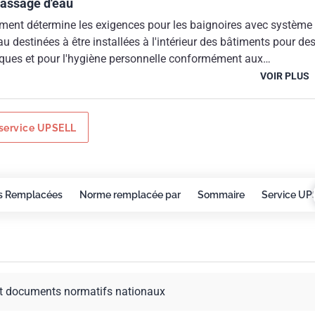
assage d'eau
ment détermine les exigences pour les baignoires avec système
u destinées à être installées à l'intérieur des bâtiments pour de
ues et pour l'hygiène personnelle conformément aux
fabricant.Il ne couvre pas les exigences supplémentaires pour le
VOIR PLUS
 système de brassage d'eau destinées à une utilisation exigeant
s médicales spécifiques, ou à une utilisation commune lorsque l
ont pas vidées après chaque utilisation. Les systèmes de
service UPSELL
les ne sont pas couverts par le présent document.
s Remplacées
Norme remplacée par
Sommaire
Service UP
t documents normatifs nationaux