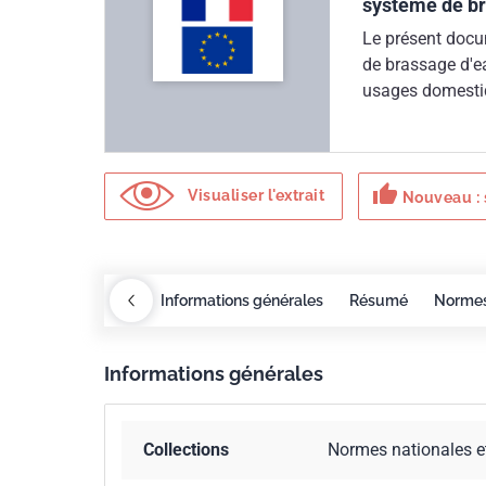
système de br
Le présent docu
de brassage d'ea
usages domestiq
instructions du 
baignoires avec
des disposition
thumb_up
baignoires ne s
Visualiser l'extrait
Nouveau : 
brassage amovib
Redlines
COBAZ
Informations générales
Résumé
Norme
Informations générales
Collections
Normes nationales e