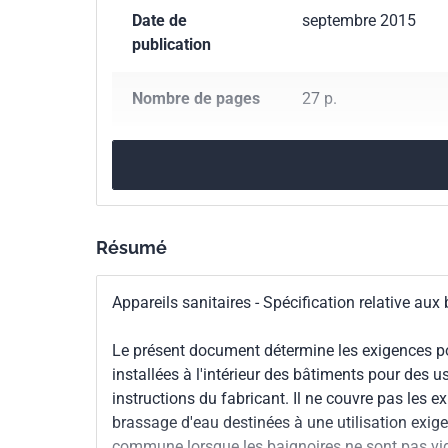
Date de
septembre 2015
publication
Nombre de pages
27 p.
Référence
NF EN 12764
Codes ICS
91.140.70
Installati
97.170
Équipements 
Résumé
Indice de
D11-126
Appareils sanitaires - Spécification relative a
classement
Le présent document détermine les exigences po
Numéro de tirage
1
installées à l'intérieur des bâtiments pour de
instructions du fabricant. Il ne couvre pas les
Parenté
EN 12764:2015
brassage d'eau destinées à une utilisation exige
européenne
commune lorsque les baignoires ne sont pas vi