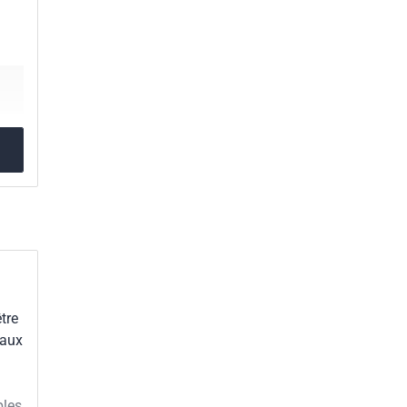
tre
 aux
bles