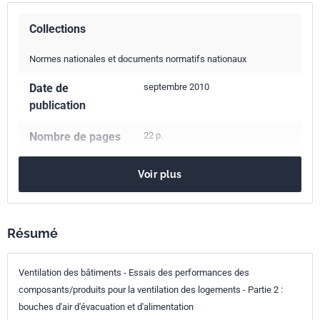
Collections
Normes nationales et documents normatifs nationaux
Date de
septembre 2010
publication
Nombre de pages
22 p.
Référence
NF EN 13141-2
Voir plus
Codes ICS
91.140.30
Systèmes de ventilation et de climatisation
Résumé
Indice de
E51-729-2
Ventilation des bâtiments - Essais des performances des
classement
composants/produits pour la ventilation des logements - Partie 2 :
Numéro de tirage
1 - août 2010
bouches d'air d'évacuation et d'alimentation