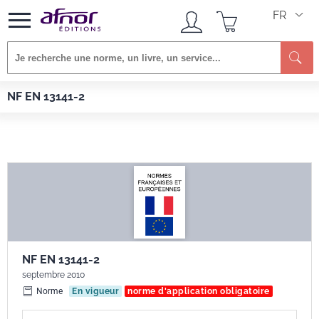
FR
Re
Afnor EDITIONS
Normes
NF EN 13141-2
NF EN 13141-2
NF EN 13141-2
septembre 2010
Norme
En vigueur
norme d'application obligatoire