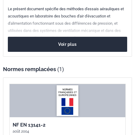
Parenté
EN 13141-2:2010
Le présent document spécifie des méthodes d'essais aérauliques et
européenne
acoustiques en laboratoire des bouches d'air d'évacuation et
d'alimentation fonctionnant sous des différences de pression, et
utilisées dans des systèmes de ventilation mécanique et dans des
systèmes passifs de ventilation naturelle.
Voir plus
Normes remplacées
(1)
NF EN 13141-2
août 2004