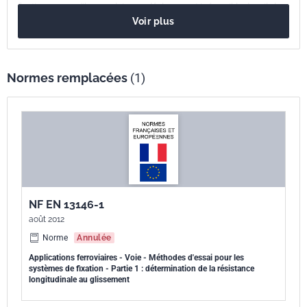
fixation, sans qu'il se produise un déplacement irréversible du rail ; la
Voir plus
raideur longitudinale à un déplacement longitudinal spécifié d'une
éprouvette de rail enrobé au moyen d'un système de fixation adhésif.
Normes remplacées
(1)
NF EN 13146-1
août 2012
Norme
Annulée
Applications ferroviaires - Voie - Méthodes d'essai pour les
systèmes de fixation - Partie 1 : détermination de la résistance
longitudinale au glissement