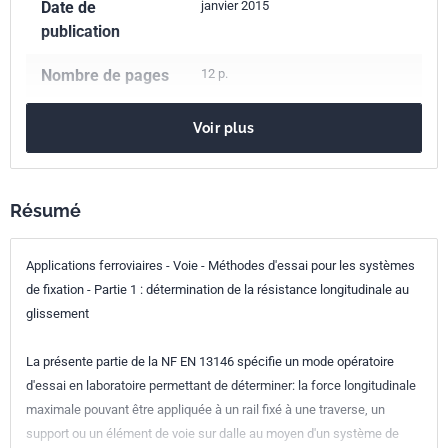
Date de
janvier 2015
publication
Nombre de pages
12 p.
Référence
NF EN 13146-1+A1
Voir plus
Codes ICS
45.080
Rails et éléments constitutifs de la ligne de chemin de
Résumé
fer
Indice de
F50-050-1
Applications ferroviaires - Voie - Méthodes d'essai pour les systèmes
classement
de fixation - Partie 1 : détermination de la résistance longitudinale au
glissement
Numéro de tirage
1
La présente partie de la NF EN 13146 spécifie un mode opératoire
Parenté
EN 13146-1+A1:2014
d'essai en laboratoire permettant de déterminer: la force longitudinale
européenne
maximale pouvant être appliquée à un rail fixé à une traverse, un
support ou un élément de voie sur dalle au moyen d'un système de