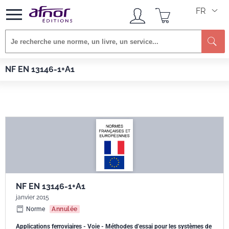
FR
Re
Afnor EDITIONS
Normes
NF EN 13146-1+A1
NF EN 13146-1+A1
NF EN 13146-1+A1
janvier 2015
Norme
Annulée
Applications ferroviaires - Voie - Méthodes d'essai pour les systèmes de