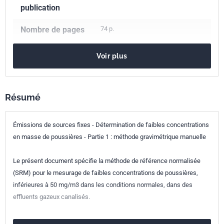
publication
Nombre de pages
74 p.
Référence
NF EN 13284-1
Voir plus
Codes ICS
13.040.40
Émissions de sources fixes
Résumé
Indice de
X43-333-1
Émissions de sources fixes - Détermination de faibles concentrations
classement
en masse de poussières - Partie 1 : méthode gravimétrique manuelle
Numéro de tirage
1
Le présent document spécifie la méthode de référence normalisée
Parenté
EN 13284-1:2017
(SRM) pour le mesurage de faibles concentrations de poussières,
européenne
inférieures à 50 mg/m3 dans les conditions normales, dans des
effluents gazeux canalisés.