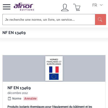
FR
Re
Afnor EDITIONS
Normes
NF EN 13469
NF EN 13469
NF EN 13469
décembre 2012
Norme
Annulée
Produits isolants thermiques pour l'équipement du bâtiment et les