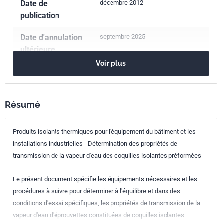
Date de
décembre 2012
publication
Date d'annulation
septembre 2025
ultérieure
Voir plus
Nombre de pages
16 p.
Référence
NF EN 13469
Résumé
Codes ICS
Produits isolants thermiques pour l'équipement du bâtiment et les
91.100.60
Matériaux d'isolation thermique et acoustique
installations industrielles - Détermination des propriétés de
Indice de
P75-416
transmission de la vapeur d'eau des coquilles isolantes préformées
classement
Le présent document spécifie les équipements nécessaires et les
Numéro de tirage
1 - novembre 2012
procédures à suivre pour déterminer à l'équilibre et dans des
conditions d'essai spécifiques, les propriétés de transmission de la
Parenté
EN 13469:2012
vapeur d'eau d'éprouvettes constituées de coquilles isolantes