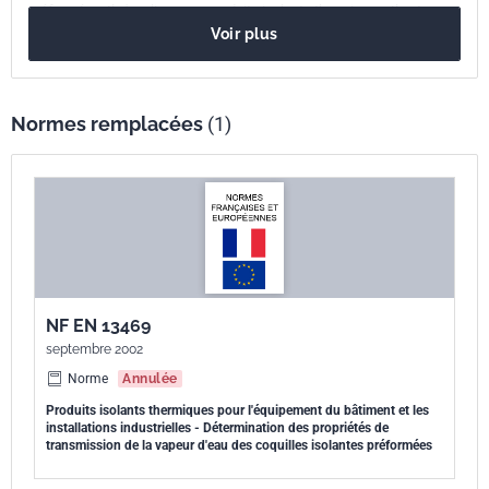
européenne
préformées. Il s'applique aux produits isolants thermiques. Il est
Voir plus
destiné aux matériaux homogènes et aux produits qui pourraient
posséder des revêtements intégrés ou des parements collés faits
d'un autre matériau. Si la coquille isolante est découpée dans un
produit plat, les propriétés de transmission de la vapeur d'eau peuvent
Normes remplacées
(1)
être déterminées à partir d'essais effectués selon l'EN 12086 sur le
produit plat possédant des propriétés semblables.
NF EN 13469
septembre 2002
Norme
Annulée
Produits isolants thermiques pour l'équipement du bâtiment et les
installations industrielles - Détermination des propriétés de
transmission de la vapeur d'eau des coquilles isolantes préformées