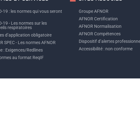
-19 : les normes qui vous seront
Groupe AFNOR
AFNOR Certification
-19 - Les normes sur les
AFNOR Normalisation
ils respiratoires
AFNOR Compétences
s d’application obligatoire
Dispositif d’alertes professionne
R SPEC - Les normes AFNOR
Accessibilité : non conforme
ce : Exigences/Redlines
ormes au format ReqIF