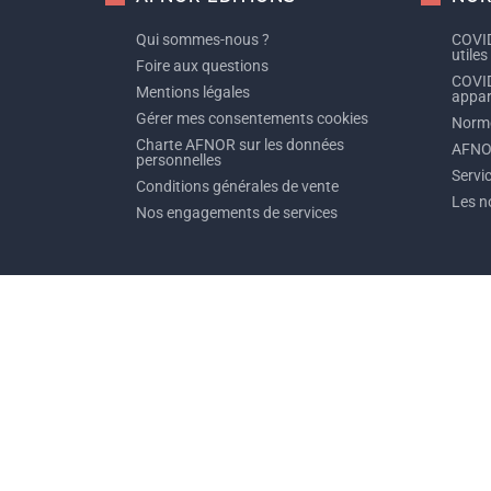
Qui sommes-nous ?
COVID
utiles
Foire aux questions
COVID
Mentions légales
appare
Gérer mes consentements cookies
Norme
Charte AFNOR sur les données
AFNO
personnelles
Servi
Conditions générales de vente
Les n
Nos engagements de services