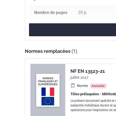
Nombre de pages
20 p.
Référence
NF EN 13523-21
Codes ICS
25.220.60
Revêteme
87.020
Procédés de 
Normes remplacées
(1)
Indice de
T37-001-21
classement
NF EN 13523-21
juillet 2017
Numéro de tirage
1
Norme
Annulée
Tôles prélaquées - Méthodes
Parenté
EN 13523-21:2024
européenne
Le présent document spécifie le
subjectile métallique durant et a
opératoire pour l'exposition en 