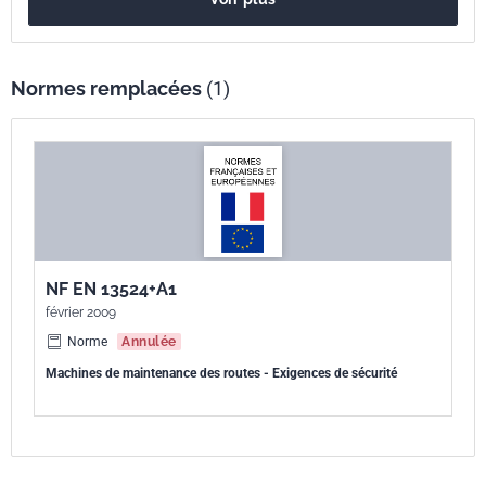
mobiles de transmission, projection d'objets présents sur la surface à
entretenir ou parties d'outils endommagés ) ; - à l'attelage, dételage,
manutention, transport et maintenance de ces machines. Il spécifie
également, à destination des utilisateurs, les informations minimales
Normes remplacées
(1)
spécifiques devant être contenues dans la notice d'instructions. Il
s'adresse aux concepteurs et vise à obtenir une présomption de
conformité à la Directive "Machines" 2006/42/CE.
NF EN 13524+A1
février 2009
Norme
Annulée
Machines de maintenance des routes - Exigences de sécurité