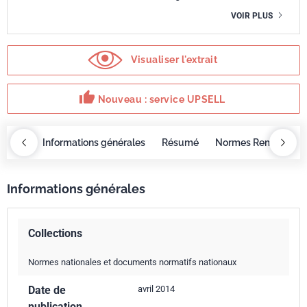
VOIR PLUS
Visualiser l'extrait
thumb_up
Nouveau : service UPSELL
OBAZ
Informations générales
Résumé
Normes Remplacée
Informations générales
Collections
Normes nationales et documents normatifs nationaux
Date de
avril 2014
publication