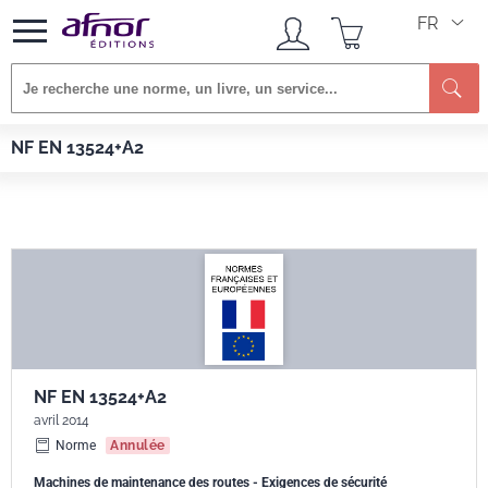
FR
Re
Afnor EDITIONS
Normes
NF EN 13524+A2
NF EN 13524+A2
NF EN 13524+A2
avril 2014
Norme
Annulée
Machines de maintenance des routes - Exigences de sécurité