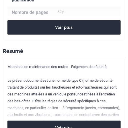
Nombre de pages
52 p.
Référence
NF EN 13524+A2
Voir plus
Codes ICS
43.160
Véhicules spéciaux
93.080.10
Construction des routes
Résumé
Indice de
E58-173
classement
Machines de maintenance des routes - Exigences de sécurité
Numéro de tirage
1
Le présent document est une norme de type C (norme de sécurité
Parenté
EN 13524+A2:2014
traitant de produits) sur les faucheuses et roto-faucheuses qui sont
européenne
des machines attelées à un véhicule porteur destinées à l'entretien
des bas-côtés. Il fixe les règles de sécurité spécifiques à ces
machines, en particulier, en lien : - à l'ergonomie (accès, commandes),
aux bruits et aux vibrations ; - aux risques de contact avec des parties
dangereuses des machines (surfaces chaudes, flexibles, éléments
Voir plus