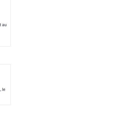
t au
 le