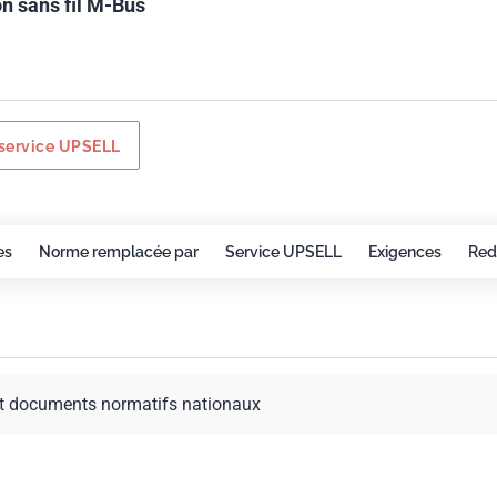
 sans fil M-Bus
service UPSELL
es
Norme remplacée par
Service UPSELL
Exigences
Red
t documents normatifs nationaux