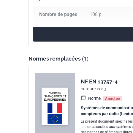
Nombre de pages
108 p.
Référence
NF EN 13757-4
Codes ICS
33.200
Télécomman
35.100.01
Interconn
Normes remplacées
(1)
91.140.40
Systèmes 
91.140.60
Systèmes 
NF EN 13757-4
Numéro de tirage
1
octobre 2013
Norme
Annulée
Parenté
EN 13757-4:2019
européenne
Systèmes de communication 
compteurs par radio (Lectu
Le présent document spécifie le
liaison associées aux systèmes de
des bandes de télémesure libres p