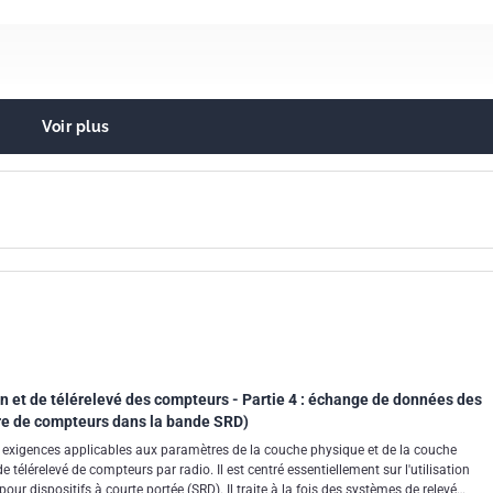
Voir plus
de. Télémesure
exion des systèmes ouverts en général
de fourniture de gaz
d'alimentation en eau
et de télérelevé des compteurs - Partie 4 : échange de données des
re de compteurs dans la bande SRD)
s exigences applicables aux paramètres de la couche physique et de la couche
 télérelevé de compteurs par radio. Il est centré essentiellement sur l'utilisation
our dispositifs à courte portée (SRD). Il traite à la fois des systèmes de relevé