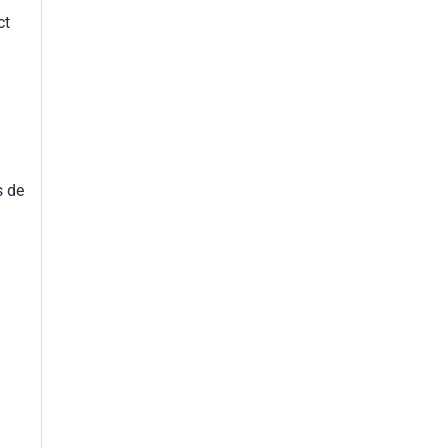
ct
s de