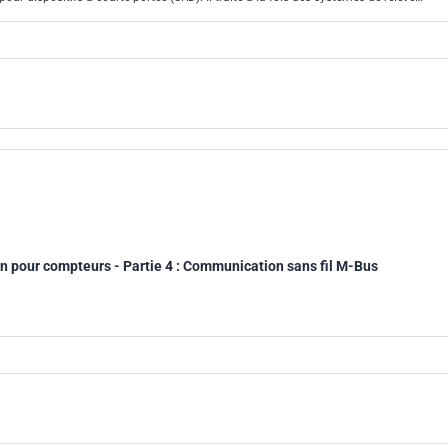
des installations fixes. Le présent document peut s'appliquer, par extension, à
pour compteurs - Partie 4 : Communication sans fil M-Bus