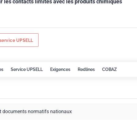
 les contacts limités avec les produits chimiques
service UPSELL
es
Service UPSELL
Exigences
Redlines
COBAZ
t documents normatifs nationaux