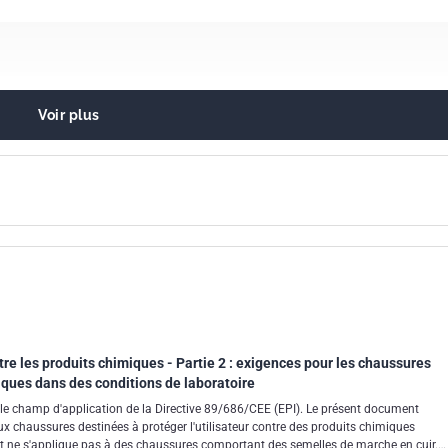
Voir plus
n de la jambe et du pied
e les produits chimiques - Partie 2 : exigences pour les chaussures
iques dans des conditions de laboratoire
le champ d'application de la Directive 89/686/CEE (EPI). Le présent document
aux chaussures destinées à protéger l'utilisateur contre des produits chimiques
t ne s'applique pas à des chaussures comportant des semelles de marche en cuir.