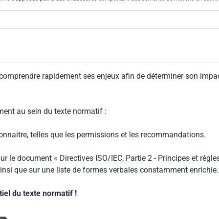
lissement ne sont pas fournies dans les éditions actuelles (2004) des normes EN
SO 20347. Le groupe de travail 3 CEN/TC 161 continue à élaborer les exigences
 13832-2 sera normalement amendée dès la fin de ce travail.
 comprendre rapidement ses enjeux afin de déterminer son impa
ment au sein du texte normatif :
connaitre, telles que les permissions et les recommandations.
ur le document « Directives ISO/IEC, Partie 2 - Principes et règle
insi que sur une liste de formes verbales constamment enrichie.
el du texte normatif !