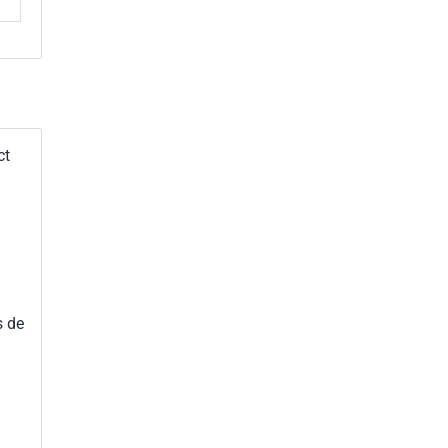
ct
s de