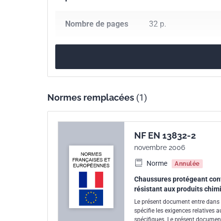
Nombre de pages
32 p.
Référence
NF EN 13832-2
Codes ICS
13.340.50
Protectio
Normes remplacées
(1)
Numéro de tirage
2 - juillet 2020
Parenté
EN 13832-2:2018
NF EN 13832-2
européenne
novembre 2006
Norme
Annulée
Chaussures protégeant contr
résistant aux produits chim
Le présent document entre dans 
spécifie les exigences relatives 
spécifiques. Le présent documen