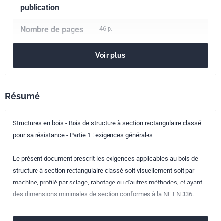
publication
Nombre de pages
46 p.
Référence
NF EN 14081-1+A1
Voir plus
Codes ICS
79.040
Bois, grumes à sciages et bois sciés
Résumé
91.080.20
Structures en bois
Indice de
P21-500-1
Structures en bois - Bois de structure à section rectangulaire classé
classement
pour sa résistance - Partie 1 : exigences générales
Numéro de tirage
1
Le présent document prescrit les exigences applicables au bois de
structure à section rectangulaire classé soit visuellement soit par
Parenté
EN 14081-1+A1:2019
machine, profilé par sciage, rabotage ou d'autres méthodes, et ayant
européenne
des dimensions minimales de section conformes à la NF EN 336.