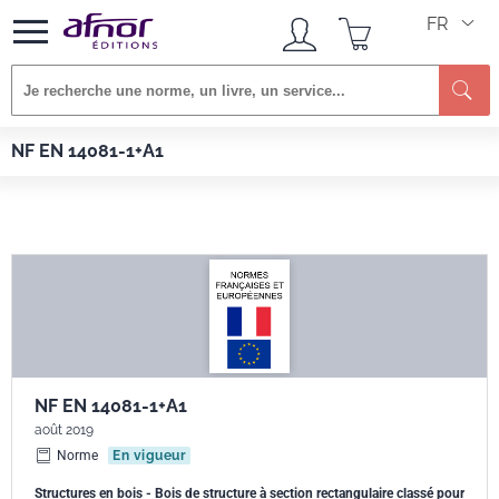
FR
Re
Afnor EDITIONS
Normes
NF EN 14081-1+A1
NF EN 14081-1+A1
NF EN 14081-1+A1
août 2019
Norme
En vigueur
Structures en bois - Bois de structure à section rectangulaire classé pour