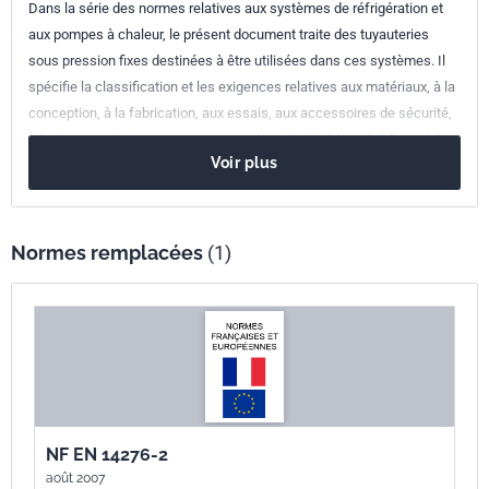
Dans la série des normes relatives aux systèmes de réfrigération et
Numéro de tirage
1 - mars 2011
aux pompes à chaleur, le présent document traite des tuyauteries
sous pression fixes destinées à être utilisées dans ces systèmes. Il
Parenté
EN 14276-2+A1:2011
spécifie la classification et les exigences relatives aux matériaux, à la
européenne
conception, à la fabrication, aux essais, aux accessoires de sécurité,
à la documentation et au marquage. Il est destiné à venir à l'appui des
Voir plus
exigences essentielles de la Directive 97/23/CE "Équipements sous
pression".
Normes remplacées
(1)
NF EN 14276-2
août 2007