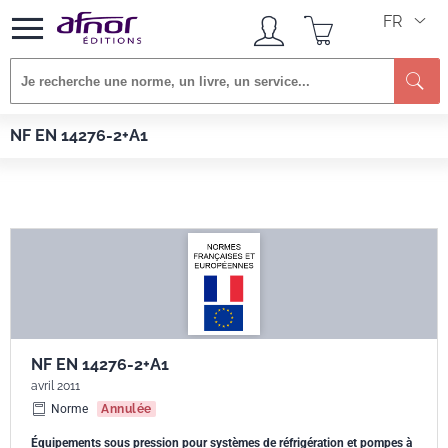
FR
Re
Afnor EDITIONS
Normes
NF EN 14276-2+A1
NF EN 14276-2+A1
NF EN 14276-2+A1
avril 2011
Norme
Annulée
Équipements sous pression pour systèmes de réfrigération et pompes à