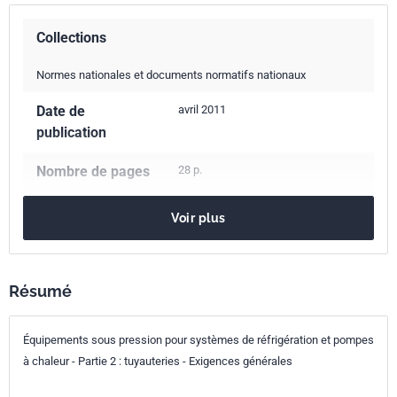
Collections
Normes nationales et documents normatifs nationaux
Date de
avril 2011
publication
Nombre de pages
28 p.
Référence
NF EN 14276-2+A1
Voir plus
Codes ICS
23.020.30
Appareils à pression de gaz, bouteilles à gaz
Résumé
27.080
Pompes à chaleur
27.200
Technologie frigorifique
Équipements sous pression pour systèmes de réfrigération et pompes
Indice de
E35-414-2
à chaleur - Partie 2 : tuyauteries - Exigences générales
classement