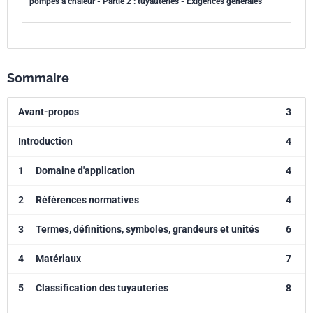
pompes à chaleur - Partie 2 : tuyauteries - Exigences générales
Sommaire
Avant-propos
3
Introduction
4
1
Domaine d'application
4
2
Références normatives
4
3
Termes, définitions, symboles, grandeurs et unités
6
4
Matériaux
7
5
Classification des tuyauteries
8