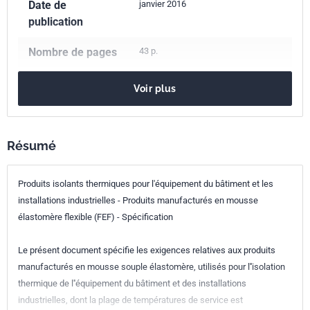
Date de
janvier 2016
publication
Nombre de pages
43 p.
Référence
NF EN 14304
Voir plus
Codes ICS
91.100.60
Matériaux d'isolation thermique et acoustique
Résumé
Numéro de tirage
1
Produits isolants thermiques pour l'équipement du bâtiment et les
Parenté
EN 14304:2015
installations industrielles - Produits manufacturés en mousse
européenne
élastomère flexible (FEF) - Spécification
Le présent document spécifie les exigences relatives aux produits
manufacturés en mousse souple élastomère, utilisés pour l''isolation
thermique de l''équipement du bâtiment et des installations
industrielles, dont la plage de températures de service est