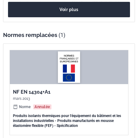
approximativement comprise entre - 200 °C et + 175 °C. Il décrit les
Voir plus
caractéristiques de ces produits et comprend des modes opératoires
d''essai, d''évaluation de la conformité, de marquage et d''étiquetage.
Normes remplacées
(1)
NF EN 14304+A1
mars 2013
Norme
Annulée
Produits isolants thermiques pour l'équipement du bâtiment et les
installations industrielles - Produits manufacturés en mousse
élastomère flexible (FEF) - Spécification