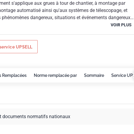
ment s'applique aux grues à tour de chantier, à montage par
ontage automatisé ainsi qu'aux systèmes de télescopage, et
les phénomènes dangereux, situations et événements dangereux
ues à tour et aux systèmes de télescopage.Le présent document
VOIR PLUS
des Directives Machines 98/37/CE modifiée parla Directive
06/42/CE.
service UPSELL
s Remplacées
Norme remplacée par
Sommaire
Service UP
t documents normatifs nationaux