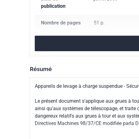
publication
Nombre de pages
51 p.
Référence
NF EN 14439+A2
Codes ICS
53.020.20
Grues
Résumé
Indice de
E52-082
classement
Appareils de levage à charge suspendue - Sécuri
Numéro de tirage
1 - juin 2009
Le présent document s'applique aux grues à to
ainsi qu'aux systèmes de télescopage, et trait
Parenté
EN 14439+A2:2009
dangereux relatifs aux grues à tour et aux sys
européenne
Directives Machines 98/37/CE modifiée parla D