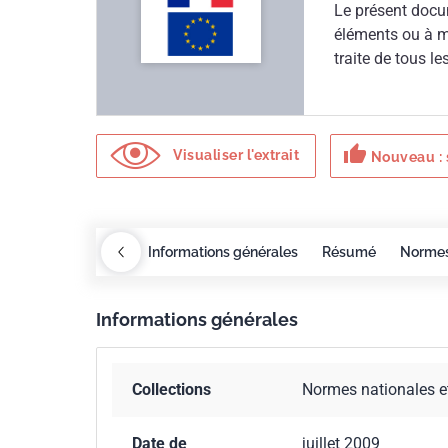
Le présent docu
éléments ou à m
traite de tous 
relatifs aux gr
vient en appui 
98/79/CE et 20
thumb_up
Visualiser l'extrait
Nouveau : 
Redlines
COBAZ
Informations générales
Résumé
Norme
Informations générales
Collections
Normes nationales e
Date de
juillet 2009