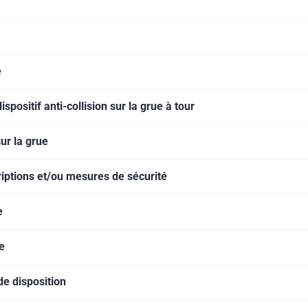
é
spositif anti-collision sur la grue à tour
ur la grue
riptions et/ou mesures de sécurité
e
e
e disposition