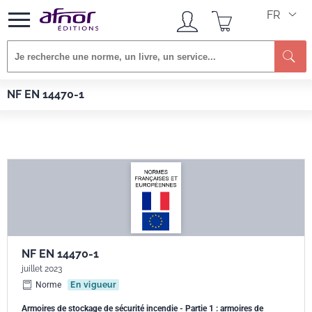
FR
Re
Afnor EDITIONS
Normes
NF EN 14470-1
NF EN 14470-1
NF EN 14470-1
juillet 2023
Norme
En vigueur
Armoires de stockage de sécurité incendie - Partie 1 : armoires de