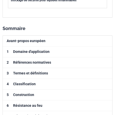
stockage de sécurité pour liquides inflammables
Parenté
EN 14470-1:2023
européenne
Sommaire
Avant-propos européen
1
Domaine d'application
2
Références normatives
3
Termes et définitions
4
Classification
5
Construction
6
Résistance au feu