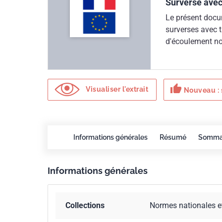
Surverse avec 
Le présent docum
surverses avec tr
d'écoulement no
dispositifs de pr
d'eau. Ce docum
construites in s
thumb_up
matériaux de con
Visualiser l'extrait
Nouveau : 
document dans l
Informations générales
Résumé
Somma
Informations générales
Collections
Normes nationales e