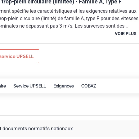
trop-plein circulaire (limitée) - Famille A, Type F
ent spécifie les caractéristiques et les exigences relatives aux
op-plein circulaire (limité) de famille A, type F pour des vitesses
minales ne dépassant pas 3 m/s. Les surverses sont des
otection contre la pollution de l'eau potable dans les installatio
VOIR PLUS
ent s'applique aux surverses montées en usine et aux surverses
itu. Il définit également les caractéristiques physico-chimiques d
struction afin d'assurer leur conformité avec le présent
service UPSELL
es conditions normales de travail.
ire
Service UPSELL
Exigences
COBAZ
t documents normatifs nationaux