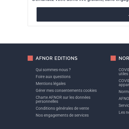
AFNOR EDITIONS
NOR
Qui sommes-nous ?
COVID
utiles
Foire aux questions
COVID
Mentions légales
appare
Gérer mes consentements cookies
Norme
Charte AFNOR sur les données
AFNO
personnelles
Servi
Conditions générales de vente
Les n
Nos engagements de services