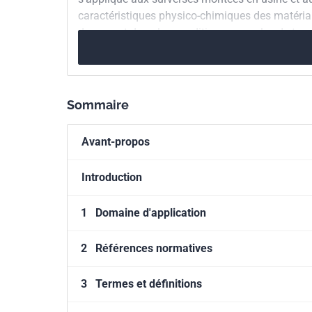
européenne
caractéristiques physico-chimiques des matériau
document dans les conditions normales de trava
Sommaire
Avant-propos
Introduction
1
Domaine d'application
2
Références normatives
3
Termes et définitions