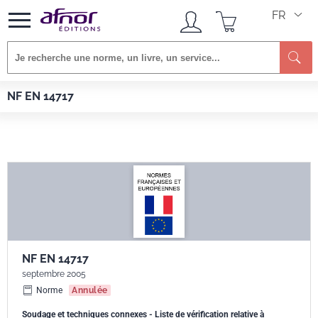
FR
Re
Afnor EDITIONS
Normes
NF EN 14717
NF EN 14717
NF EN 14717
septembre 2005
Norme
Annulée
Soudage et techniques connexes - Liste de vérification relative à