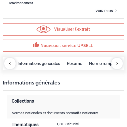
l'environnement
VOIR PLUS
Visualiser l'extrait
thumb_up
Nouveau : service UPSELL
OBAZ
Informations générales
Résumé
Norme remplacée p
Informations générales
Collections
Normes nationales et documents normatifs nationaux
Thématiques
QSE, Sécurité