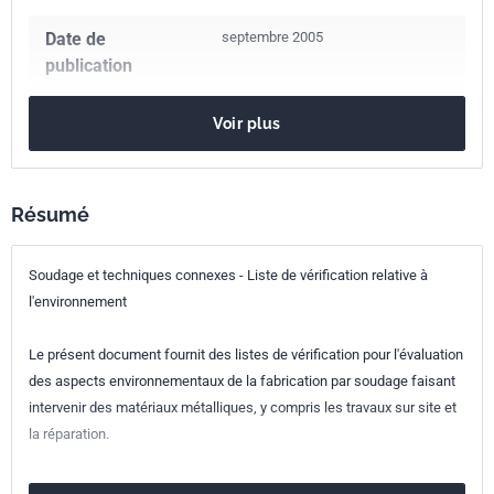
Date de
septembre 2005
publication
Nombre de pages
18 p.
Voir plus
Référence
NF EN 14717
Codes ICS
Résumé
13.020.30
Études d'impact environnemental
Soudage et techniques connexes - Liste de vérification relative à
25.160.01
Soudage et brasage en général
25.220.01
Traitement et revêtement de surface en général
l'environnement
Indice de
A80-101
Le présent document fournit des listes de vérification pour l'évaluation
classement
des aspects environnementaux de la fabrication par soudage faisant
intervenir des matériaux métalliques, y compris les travaux sur site et
Numéro de tirage
1 - septembre 2005
la réparation.
Parenté
EN 14717:2005