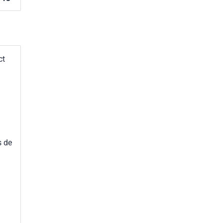
ct
s de