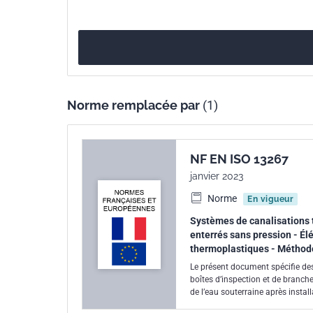
Parenté
EN 14830:2006
européenne
Norme remplacée par
(1)
NF EN ISO 13267
janvier 2023
Norme
En vigueur
Systèmes de canalisations 
enterrés sans pression - Él
thermoplastiques - Méthode
Le présent document spécifie des
boîtes d’inspection et de branch
de l’eau souterraine après install