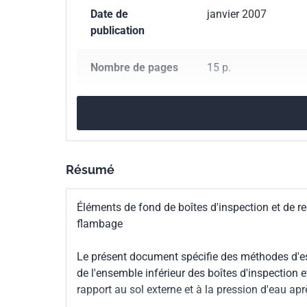
Date de
janvier 2007
publication
Nombre de pages
15 p.
Référence
NF EN 14830
Codes ICS
Résumé
23.040.05
Canalisations et leurs composants
23.040.99
Autres accessoires de canalisati
Éléments de fond de boîtes d'inspection et de r
flambage
Indice de
P16-368
classement
Le présent document spécifie des méthodes d'ess
de l'ensemble inférieur des boîtes d'inspection
Numéro de tirage
1 - décembre 2006
rapport au sol externe et à la pression d'eau aprè