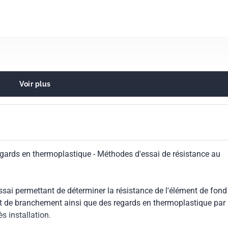
Voir plus
 pour les systèmes de collecte d'eaux usées et d'eaux pluviale
on
egards en thermoplastique - Méthodes d'essai de résistance au
ai permettant de déterminer la résistance de l'élément de fond
 et de branchement ainsi que des regards en thermoplastique par
s installation.