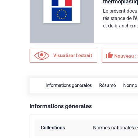
thermoplastiq
Le présent docu
résistance de l'
et de brancheme
externe et à la p
thumb_up
Visualiser l'extrait
Nouveau : 
Informations générales
Résumé
Norme 
Informations générales
Collections
Normes nationales e