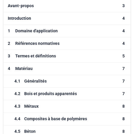
Avant-propos
3
Introduction
4
1
Domaine d'application
4
2
Références normatives
4
3
Termes et définitions
5
4
Matériau
7
4.1
Généralités
7
4.2
Bois et produits apparentés
7
4.3
Métaux
8
4.4
Composites à base de polymères
8
4.5
Béton
8