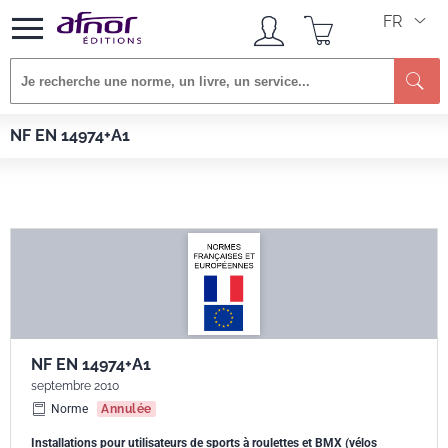
FR
Afnor EDITIONS
Normes
NF EN 14974+A1
NF EN 14974+A1
NF EN 14974+A1
septembre 2010
Norme
Annulée
Installations pour utilisateurs de sports à roulettes et BMX (vélos