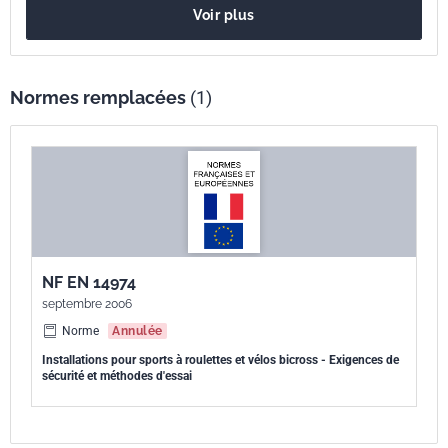
Voir plus
raisonnablement s'attendre. Le présent document ne s'applique pas
aux parcours pour le vélo (par exemple, pistes de race, champs de
bosse).
Normes remplacées
(1)
NF EN 14974
septembre 2006
Norme
Annulée
Installations pour sports à roulettes et vélos bicross - Exigences de
sécurité et méthodes d'essai