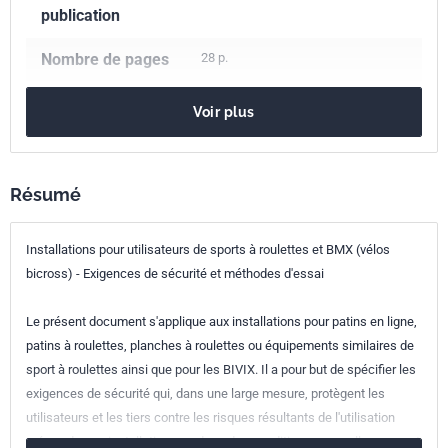
publication
Nombre de pages
28 p.
Référence
NF EN 14974+A1
Voir plus
Codes ICS
97.220.10
Installations de sports
Résumé
97.220.40
Équipements de sports de plein air et aquatiques
Indice de
S52-401
Installations pour utilisateurs de sports à roulettes et BMX (vélos
classement
bicross) - Exigences de sécurité et méthodes d'essai
Numéro de tirage
1 - août 2010
Le présent document s'applique aux installations pour patins en ligne,
patins à roulettes, planches à roulettes ou équipements similaires de
Parenté
EN 14974+A1:2010
sport à roulettes ainsi que pour les BIVIX. Il a pour but de spécifier les
européenne
exigences de sécurité qui, dans une large mesure, protègent les
utilisateurs et les tiers contre les risques résultants de l'utilisation
prévue de ces installations ou dans des conditions auxquelles on peut