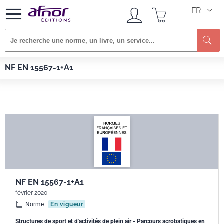
FR
Re
Afnor EDITIONS
Normes
NF EN 15567-1+A1
NF EN 15567-1+A1
NF EN 15567-1+A1
février 2020
Norme
En vigueur
Structures de sport et d'activités de plein air - Parcours acrobatiques en