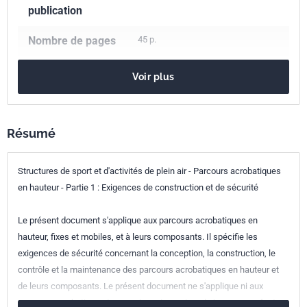
publication
Nombre de pages
45 p.
Référence
NF EN 15567-1+A1
Voir plus
Codes ICS
97.220.10
Installations de sports
Résumé
97.220.40
Équipements de sports de plein air et aquatiques
Indice de
S52-902-1
Structures de sport et d'activités de plein air - Parcours acrobatiques
classement
en hauteur - Partie 1 : Exigences de construction et de sécurité
Numéro de tirage
1
Le présent document s'applique aux parcours acrobatiques en
hauteur, fixes et mobiles, et à leurs composants. Il spécifie les
Parenté
EN 15567-1+A1:2020
exigences de sécurité concernant la conception, la construction, le
européenne
contrôle et la maintenance des parcours acrobatiques en hauteur et
de leurs composants. Le présent document ne s'applique ni aux
parcours acrobatiques temporaires ni aux aires de jeux pour enfants