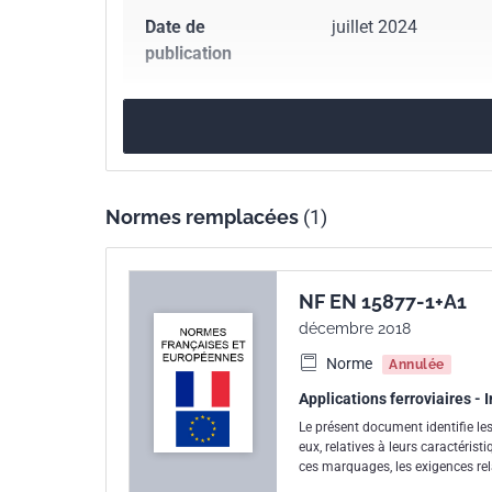
Date de
juillet 2024
publication
Nombre de pages
138 p.
Référence
NF EN 15877-1
Normes remplacées
(1)
Codes ICS
01.070
Codification
01.080.20
Symboles 
13.100
Sécurité prof
NF EN 15877-1+A1
45.060.01
Matériel r
décembre 2018
Norme
Annulée
Indice de
F01-877-1
classement
Applications ferroviaires - I
Le présent document identifie le
eux, relatives à leurs caractérist
Numéro de tirage
1
ces marquages, les exigences relat
signification. Certains marquag