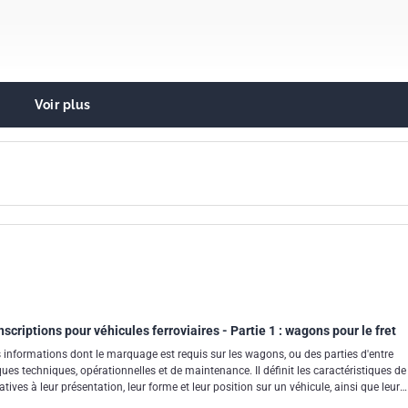
Voir plus
 par couleurs
graphiques utilisés sur des équipements spécifiques
essionnelle. Hygiène industrielle
oulant de chemin de fer en général
nscriptions pour véhicules ferroviaires - Partie 1 : wagons pour le fret
s informations dont le marquage est requis sur les wagons, ou des parties d'entre
iques techniques, opérationnelles et de maintenance. Il définit les caractéristiques de
ives à leur présentation, leur forme et leur position sur un véhicule, ainsi que leur
es sont accompagnés d'une note ou de notes le cas échéant.