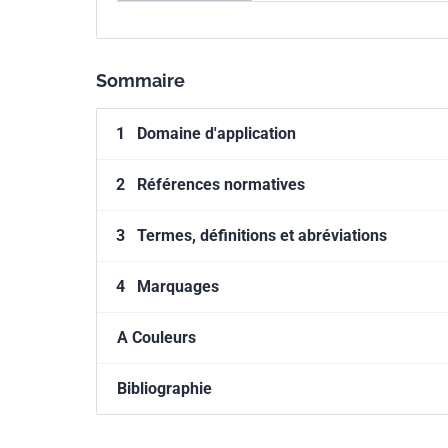
Parenté
EN 15877-1:2024
européenne
Sommaire
1
Domaine d'application
2
Références normatives
3
Termes, définitions et abréviations
4
Marquages
A Couleurs
Bibliographie