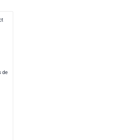
ct
s de