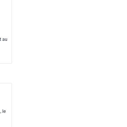
t au
 le