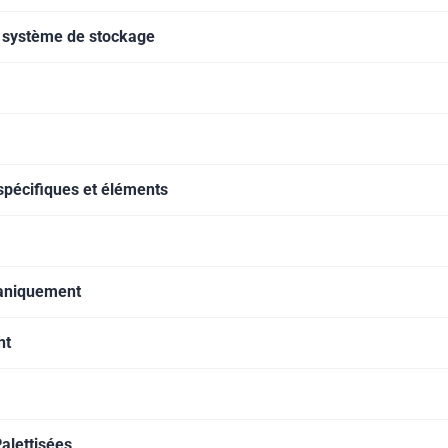
e système de stockage
spécifiques et éléments
caniquement
nt
alettisées