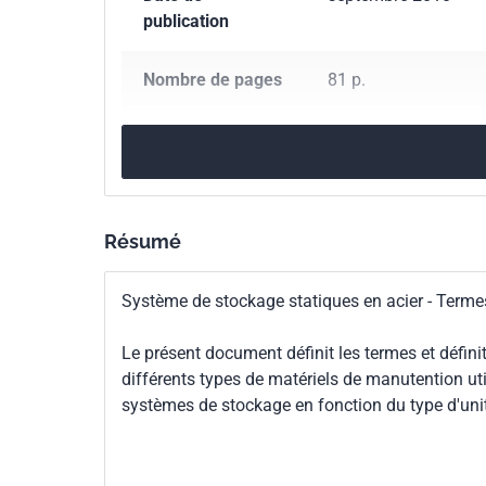
publication
Nombre de pages
81 p.
Référence
NF EN 15878
Codes ICS
01.040.53
Matériel 
53.080
Matériel de 
Résumé
Indice de
P22-759
Système de stockage statiques en acier - Termes
classement
Le présent document définit les termes et défin
Numéro de tirage
1 - septembre 2010
différents types de matériels de manutention uti
systèmes de stockage en fonction du type d'unit
Parenté
EN 15878:2010
européenne