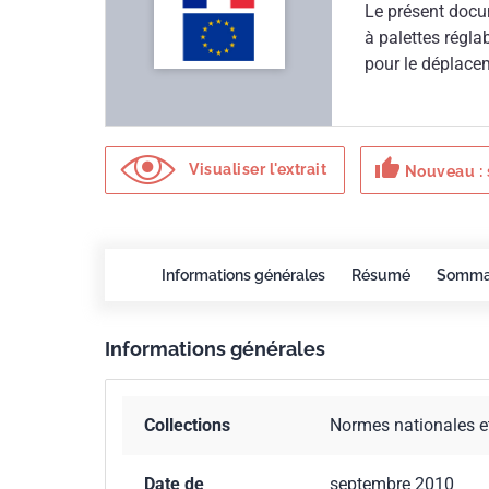
Le présent docum
à palettes régla
pour le déplacem
fonction du type
thumb_up
Visualiser l'extrait
Nouveau : 
Informations générales
Résumé
Somma
Informations générales
Collections
Normes nationales e
Date de
septembre 2010