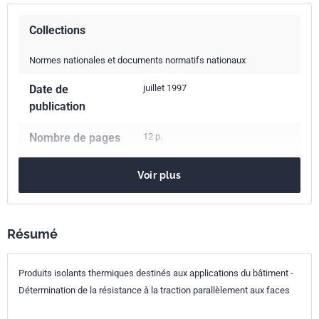
Collections
Normes nationales et documents normatifs nationaux
Date de
juillet 1997
publication
Nombre de pages
12 p.
Référence
NF EN 1608
Voir plus
Codes ICS
91.100.60
Matériaux d'isolation thermique et acoustique
Résumé
Indice de
P75-212
Produits isolants thermiques destinés aux applications du bâtiment -
classement
Détermination de la résistance à la traction parallèlement aux faces
Numéro de tirage
1 - juin 1997