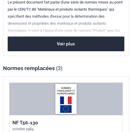
Le présent document fait partie d'une série de normes mises au point
Parenté
EN 1608:1996
par le CEN/TC 88 "Matériaux et produits isolants thermiques" qui
européenne
spécifient des méthodes d'essai pour la détermination des
dimensions et propriétés des matériaux et produits isolants
thermiques. Il vient à l'appui d'une série de normes "Produit" pour les
matériaux et produits isolants thermiques qui découlent de la Directive
Voir plus
du Conseil du 21 décembre 1988 (Directive 89/106/CEE), par la prise
en compte des exigences essentielles. Ce document a été rédigé pour
les applications du bâtiment mais il peut aussi être utilisé dans
d'autres domaines, le cas échéant.
Normes remplacées
(3)
NF T56-130
octobre 1984