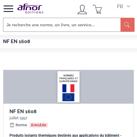
FR
Re
Afnor EDITIONS
Normes
NF EN 1608
NF EN 1608
NF EN 1608
juillet 1997
Norme
Annulée
Produits isolants thermiques destinés aux applications du bâtiment -