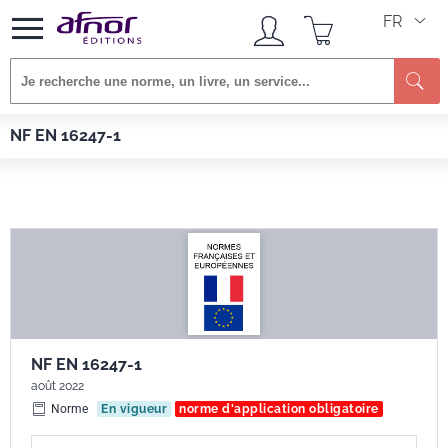
FR
Re
Afnor EDITIONS
Normes
NF EN 16247-1
NF EN 16247-1
NF EN 16247-1
août 2022
Norme
En vigueur
norme d'application obligatoire