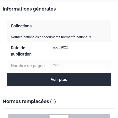
Informations générales
Collections
Normes nationales et documents normatifs nationaux
Date de
août 2022
publication
Nombre de pages
29 p.
Référence
NF EN 16247-1
Voir plus
Codes ICS
27.015
Efficacité énergétique. Économies d'énergie en général
Normes remplacées
(1)
Numéro de tirage
1