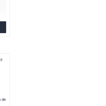
ct
s de