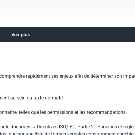
Voir plus
ent. Protection de la santé. Sécurité (Vocabulaires)
biosourcés
 comprendre rapidement ses enjeux afin de déterminer son impa
ment au sein du texte normatif :
connaitre, telles que les permissions et les recommandations.
ur le document « Directives ISO/IEC, Partie 2 - Principes et règle
insi que sur une liste de formes verbales constamment enrichie.