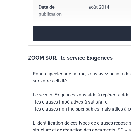
Date de
août 2014
publication
Nombre de pages
13 p.
Référence
NF EN 16575
ZOOM SUR... le service Exigences
Codes ICS
01.040.13
Environnem
13.020.55
Produits 
Pour respecter une norme, vous avez besoin de
sur votre activité.
Numéro de tirage
2 - décembre 2014
Le service Exigences vous aide à repérer rapide
Parenté
EN 16575:2014
- les clauses impératives à satisfaire,
européenne
- les clauses non indispensables mais utiles à 
L’identification de ces types de clauses repose s
structure et de rédaction des documents ISO » a