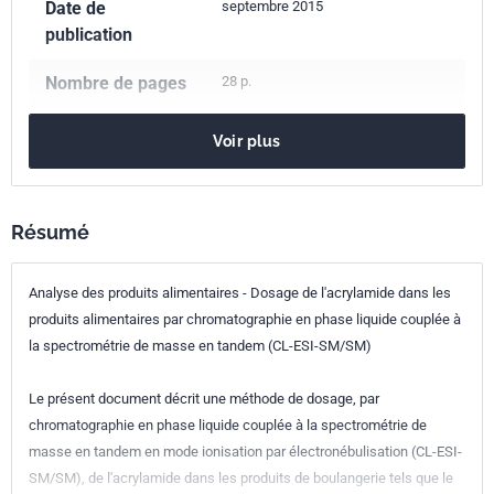
Date de
septembre 2015
publication
Nombre de pages
28 p.
Référence
NF EN 16618
Voir plus
Codes ICS
67.050
Méthodes générales d'analyse et d'essai des produits
Résumé
alimentaires
67.060
Céréales, légumineuses et produits dérivés
67.080.20
Légumes et produits dérivés
Analyse des produits alimentaires - Dosage de l'acrylamide dans les
67.140.20
Café et substituts du café
produits alimentaires par chromatographie en phase liquide couplée à
la spectrométrie de masse en tandem (CL-ESI-SM/SM)
Indice de
V03-168
classement
Le présent document décrit une méthode de dosage, par
chromatographie en phase liquide couplée à la spectrométrie de
Numéro de tirage
1
masse en tandem en mode ionisation par électronébulisation (CL-ESI-
Parenté
EN 16618:2015
SM/SM), de l'acrylamide dans les produits de boulangerie tels que le