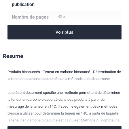
publication
Nombre de pages
42 p.
Référence
NF EN 16640
Voir plus
Codes ICS
13.020.55
Produits biosourcés
Résumé
71.040.40
Méthodes d'analyse chimique
83.040.01
Matières premières pour les élastomères et les
plastiques en général
Produits biosourcés - Teneur en carbone biosourcé - Détermination de
la teneur en carbone biosourcé par la méthode au radiocarbone
Indice de
X85-002
classement
Le présent document spécifie une méthode permettant de déterminer
la teneur en carbone biosourcé dans des produits à partir du
Numéro de tirage
2 - septembre 2017
mesurage de la teneur en 14C. Il spécifie également deux méthodes
d'essai à utiliser pour déterminer la teneur en 14C, à partir de laquelle
Parenté
EN 16640:2017
la teneur en carbone biosourcé est calculée : Méthode A : compteur à
européenne
scintillation liquide (CSL) ; Méthode B : spectrométrie de masse par