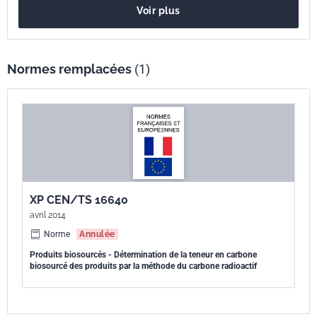
Voir plus
accélérateur (SMA) . Une troisième méthode, Méthode C : ionisation
bêta (IB) peut être également utilisée pour déterminer la teneur en
14C. La teneur en carbone biosourcé est exprimée en fraction de
masse d'échantillon ou en fraction de la teneur en carbone total. Cette
Normes remplacées
(1)
méthode de calcul est applicable à tout produit contenant du carbone,
y compris les biocomposites.
XP CEN/TS 16640
avril 2014
Norme
Annulée
Produits biosourcés - Détermination de la teneur en carbone
biosourcé des produits par la méthode du carbone radioactif