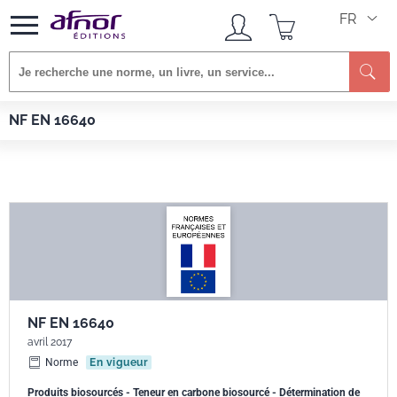
FR
Re
Afnor EDITIONS
Normes
NF EN 16640
NF EN 16640
NF EN 16640
avril 2017
Norme
En vigueur
Produits biosourcés - Teneur en carbone biosourcé - Détermination de