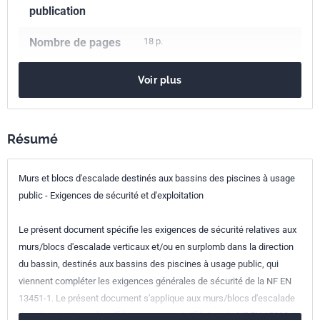
publication
Nombre de pages
18 p.
Référence
NF EN 17164
Voir plus
Codes ICS
97.220.10
Installations de sports
Indice de
S52-414
Résumé
classement
Murs et blocs d'escalade destinés aux bassins des piscines à usage
Numéro de tirage
1
public - Exigences de sécurité et d'exploitation
Parenté
EN 17164:2018
Le présent document spécifie les exigences de sécurité relatives aux
européenne
murs/blocs d'escalade verticaux et/ou en surplomb dans la direction
du bassin, destinés aux bassins des piscines à usage public, qui
viennent compléter les exigences générales de sécurité de la NF EN
13451-1. Le présent document s'applique aux murs/blocs d'escalade
dans les piscines classifiées comme spécifié dans la NF EN 15288-1.