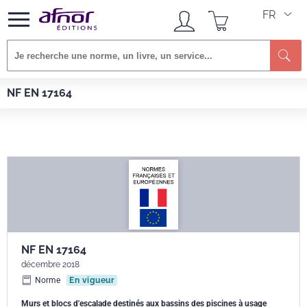
FR
Re
Afnor EDITIONS
Normes
NF EN 17164
NF EN 17164
NF EN 17164
décembre 2018
Norme
En vigueur
Murs et blocs d'escalade destinés aux bassins des piscines à usage