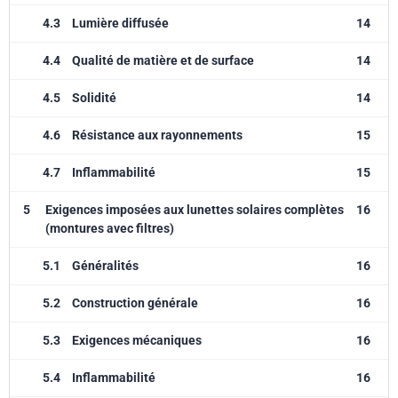
4.3
Lumière diffusée
14
4.4
Qualité de matière et de surface
14
4.5
Solidité
14
4.6
Résistance aux rayonnements
15
4.7
Inflammabilité
15
5
Exigences imposées aux lunettes solaires complètes
16
(montures avec filtres)
5.1
Généralités
16
5.2
Construction générale
16
5.3
Exigences mécaniques
16
5.4
Inflammabilité
16