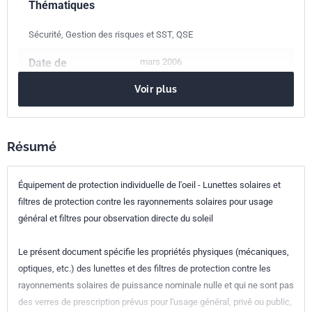
Thématiques
Sécurité, Gestion des risques et SST, QSE
Date de
mars 2006
publication
Voir plus
Nombre de pages
44 p.
Référence
NF EN 1836
Résumé
Codes ICS
Équipement de protection individuelle de l'oeil - Lunettes solaires et
13.280
Protection contre les rayonnements
filtres de protection contre les rayonnements solaires pour usage
13.340.20
Matériel de protection de la tête
général et filtres pour observation directe du soleil
Indice de
S77-114
Le présent document spécifie les propriétés physiques (mécaniques,
classement
optiques, etc.) des lunettes et des filtres de protection contre les
rayonnements solaires de puissance nominale nulle et qui ne sont pas
Numéro de tirage
1 - février 2006
des verres de prescription prévus pour l'usage général, privé ou public,