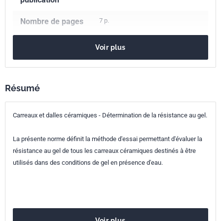
Nombre de pages
7 p.
Référence
NF EN 202
Voir plus
Codes ICS
91.100.23
Carreaux et dalles en céramique
Résumé
97.150
Revêtements de sol
Indice de
P61-513
Carreaux et dalles céramiques - Détermination de la résistance au gel.
classement
La présente norme définit la méthode d'essai permettant d'évaluer la
Numéro de tirage
1 - novembre 1991
résistance au gel de tous les carreaux céramiques destinés à être
utilisés dans des conditions de gel en présence d'eau.
Parenté
EN 202:1991
européenne
Voir plus