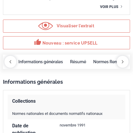
VOIR PLUS
Visualiser l'extrait
thumb_up
Nouveau : service UPSELL
OBAZ
Informations générales
Résumé
Normes Remplacée
Informations générales
Collections
Normes nationales et documents normatifs nationaux
Date de
novembre 1991
publication