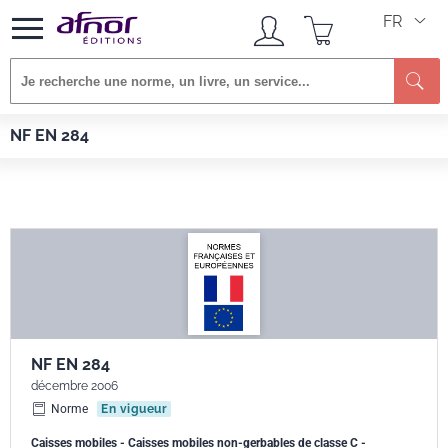
FR
Re
Afnor EDITIONS
Normes
NF EN 284
NF EN 284
NF EN 284
décembre 2006
Norme
En vigueur
Caisses mobiles - Caisses mobiles non-gerbables de classe C -