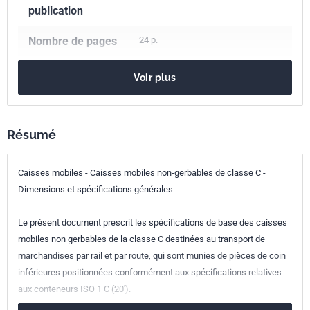
publication
Nombre de pages
24 p.
Référence
NF EN 284
Voir plus
Codes ICS
43.040.60
Carrosserie et éléments de carrosserie
Résumé
55.180.10
Conteneurs à usage général
Indice de
H90-202
Caisses mobiles - Caisses mobiles non-gerbables de classe C -
classement
Dimensions et spécifications générales
Numéro de tirage
1 - novembre 2006
Le présent document prescrit les spécifications de base des caisses
mobiles non gerbables de la classe C destinées au transport de
Parenté
EN 284:2006
marchandises par rail et par route, qui sont munies de pièces de coin
européenne
inférieures positionnées conformément aux spécifications relatives
aux conteneurs ISO 1 C (20').