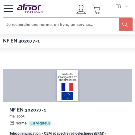
FR
Afnor EDITIONS
Normes
NF EN 302077-1
NF EN 302077-1
NF EN 302077-1
mai 2005
Norme
En vigueur
Télécommunication - CEM et spectre radioélectrique (ERM) -