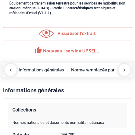
Équipement de transmission terrestre pour les services de radiodiffusion
audionumérique (T-DAB) - Partie 1 : caractéristiques techniques et
méthodes d'essai (V1.1.1)
Visualiser l'extrait
thumb_up
Nouveau : service UPSELL
OBAZ
Informations générales
Norme remplacée par
Servi
Informations générales
Collections
Normes nationales et documents normatifs nationaux
Date de
mai 2005