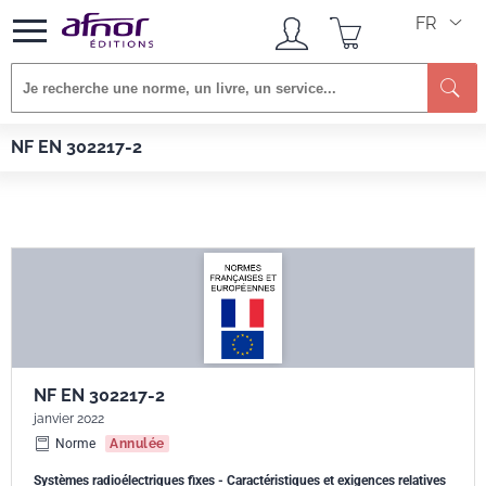
FR
Re
Afnor EDITIONS
Normes
NF EN 302217-2
NF EN 302217-2
NF EN 302217-2
janvier 2022
Norme
Annulée
Systèmes radioélectriques fixes - Caractéristiques et exigences relatives