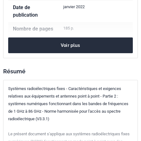
Date de
janvier 2022
publication
Nombre de pages
185 p.
Référence
NF EN 302217-2
Voir plus
Codes ICS
33.120.40
Antennes
Indice de
Z84-217-2
Résumé
classement
Systèmes radioélectriques fixes - Caractéristiques et exigences
Numéro de tirage
1
relatives aux équipements et antennes point à point - Partie 2 :
systèmes numériques fonctionnant dans les bandes de fréquences
Parenté
EN 302217-2:2021
de 1 GHz à 86 GHz - Norme harmonisée pour l'accès au spectre
européenne
radioélectrique (V3.3.1)
Le présent document s'applique aux systèmes radioélectriques fixes