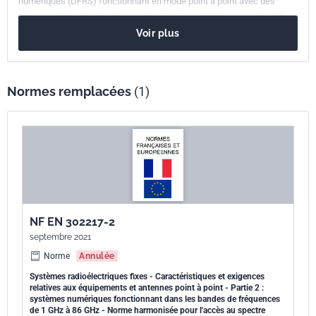
numériques (DFRS) fonctionnant en mode point à point avec des
antennes intégrées et externes dans la plage de fréquences de 1 GHz
Voir plus
à 86 GHz correspondant aux bandes de fréquences appropriées de 1,4
GHz à 86 GHz décrites dans l'ETSI EN 302 217-2 [18], Annexes B à J.
Normes remplacées
(1)
NF EN 302217-2
septembre 2021
Norme
Annulée
Systèmes radioélectriques fixes - Caractéristiques et exigences
relatives aux équipements et antennes point à point - Partie 2 :
systèmes numériques fonctionnant dans les bandes de fréquences
de 1 GHz à 86 GHz - Norme harmonisée pour l'accès au spectre